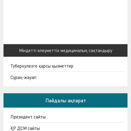
Міндетті әлеуметтік медициналық сақтандыру
Туберкулезге қарсы қызметтер
Сұрақ-жауап
Пайдалы ақпарат
Президент сайты
ҚР ДСМ сайты