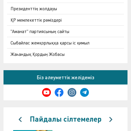
Президенттің жолдауы
ҚР мемлекеттік рәміздері
"Аманат" партиясының сайты
Сыбайлас жемқорлыққа қарсы іс қимыл
Жаһандық Қордың Жобасы
Біз әлеуметтік желідеміз
Пайдалы сілтемелер