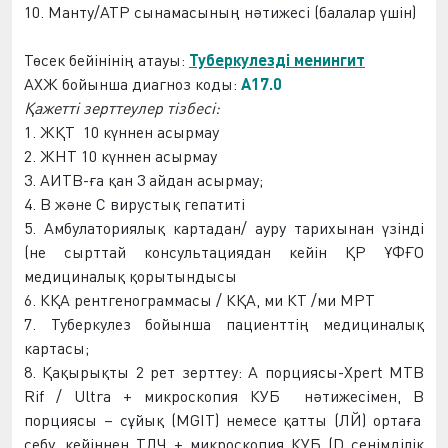
10. Манту/АТР сынамасының нәтижесі (балалар үшін)
Төсек
бейін
інің атауы:
Туберкулезді менингит
АХЖ бойынша
диагноз коды:
A17.0
Қажетті зерттеулер тіз
бес
і:
1.
ЖҚТ
10 күннен ас
ырмау
2.
ЖНТ
10 күннен ас
ырмау
3. АИТВ-ға қан 3 ай
дан асырмау
;
4. В және С вирустық гепатиті
5. Амбулаториялық картадан/ ауру тарихынан үзінді
(не сырттай консультациядан кейін ҚР Ұ
ФҒ
О
медициналық қорытындысы
6.
КҚА
рентгеногра
мма
сы /
КҚА, ми
КТ
/ми МРТ
7. Туберкулез бойынша
пациентті
ң медициналық
картасы;
8. Қақырықты 2 рет зерттеу: А порциясы-Xpert MTB
Rif / Ultra + микроскопия
КУБ
нәтижесі
мен
,
В
порциясы – сұйық (MGIT) немесе қатты (
ЛЙ
) ортаға
себу, кейін
нен
T
ЛЧ
+ микроскопия
КУБ
(D сенімділік