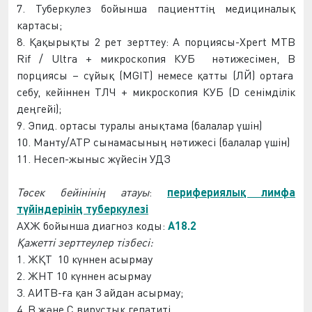
7. Туберкулез бойынша
пациентті
ң медициналық
картасы;
8. Қақырықты 2 рет зерттеу: А порциясы-Xpert MTB
Rif / Ultra + микроскопия
КУБ
нәтижесі
мен
,
В
порциясы – сұйық (MGIT) немесе қатты (
ЛЙ
) ортаға
себу, кейін
нен
T
ЛЧ
+ микроскопия
КУБ
(D сенімділік
деңгейі);
9. Эпид
.
ортасы
туралы анықтама (балалар үшін)
10. Манту/АТР сынамасының нәтижесі (балалар үшін)
11. Несеп-жыныс жүйесін
УДЗ
Төсек
бейін
інің атауы
:
перифериялық лимфа
түйіндерінің туберкулезі
АХЖ
бойынша диагноз коды:
A18.2
Қажетті зерттеулер тіз
бес
і:
1.
ЖҚТ
10 күннен ас
ырмау
2.
ЖНТ
10 күннен ас
ырмау
3. АИТВ-ға қан 3 ай
дан асырмау
;
4. В және С вирустық гепатиті