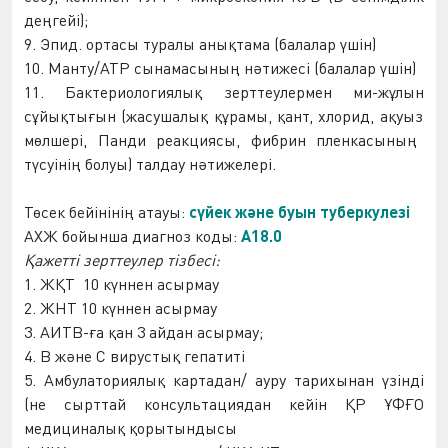
деңгейі);
9. Эпид
.
ортасы
туралы анықтама (балалар үшін)
10. Манту/АТР сынамасының нәтижесі (балалар үшін)
11. Бактериологиялық зерттеулермен
ми-жұлын
сұйықты
ғын
(жасушалық құрамы, қант, хлорид, ақуыз
мөлшері
, Панди реакциясы, фибрин пленкасының
түсуіні
ң болуы) талдау нәтижелері.
Төсек
бейін
інің атауы:
сүйек және буын туберкулезі
АХЖ
бойынша диагноз коды:
A18.0
Қажетті зерттеулер тіз
бес
і:
1.
ЖҚТ
10 күннен ас
ырмау
2.
ЖНТ
10 күннен ас
ырмау
3. АИТВ-ға қан 3 ай
дан асырмау
;
4. В және С вирустық гепатиті
5. Амбулаториялық картадан/ ауру тарихынан үзінді
(не сырттай консультациядан кейін ҚР Ұ
ФҒ
О
медициналық қорытындысы