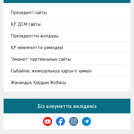
Президент сайты
ҚР ДСМ сайты
Президенттің жолдауы
ҚР мемлекеттік рәміздері
"Аманат" партиясының сайты
Сыбайлас жемқорлыққа қарсы іс қимыл
Жаһандық Қордың Жобасы
Біз әлеуметтік желідеміз