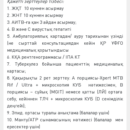
Қажетті зерттеулер тіз
бес
і:
1.
ЖҚТ
10 күннен ас
ырмау
2.
ЖНТ
10 күннен ас
ырмау
3. АИТВ-ға қан 3 ай
дан асырмау
;
4. В және С вирустық гепатиті
5. Амбулаториялық картадан/ ауру тарихынан үзінді
(не сырттай консультациядан кейін ҚР Ұ
ФҒ
О
медициналық қорытындысы
6.
КҚА
рентгеногра
мма
сы /
ІПА
КТ
7. Туберкулез бойынша
пациентті
ң медициналық
картасы;
8. Қақырықты 2 рет зерттеу: А порциясы-Xpert MTB
Rif / Ultra + микроскопия
КУБ
нәтижесі
мен
,
В
порциясы – сұйық (MGIT) немесе қатты (
ЛЙ
) ортаға
себу, кейін
нен
T
ЛЧ
+ микроскопия
КУБ
(D сенімділік
деңгейі);
9. Эпид
.
ортасы
туралы анықтама (балалар үшін)
10. Манту/АТР сынамасының нәтижесі (балалар
мен
ересектер
үшін)