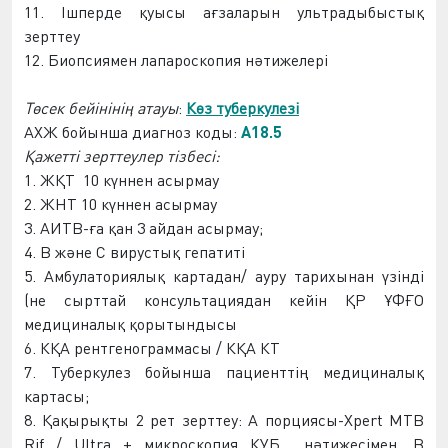
11. Іш
перде
қуысы
ағзаларын
ультрадыбыстық
зерттеу
12. Биопсиямен лапароскопия нәтижелері
Төсек
бейін
інің атауы
:
К
өз туберкулезі
АХЖ
бойынша диагноз коды:
A18.5
Қажетті зерттеулер тіз
бес
і:
1.
ЖҚТ
10 күннен ас
ырмау
2.
ЖНТ
10 күннен ас
ырмау
3. АИТВ-ға қан 3 ай
дан асырмау
;
4. В және С вирустық гепатиті
5. Амбулаториялық картадан/ ауру тарихынан үзінді
(не сырттай консультациядан кейін ҚР Ұ
ФҒ
О
медициналық қорытындысы
6.
КҚА
рентгеногра
мма
сы /
КҚА
КТ
7. Туберкулез бойынша
пациентті
ң медициналық
картасы;
8. Қақырықты 2 рет зерттеу: А порциясы-Xpert MTB
Rif / Ultra + микроскопия
КУБ
нәтижесі
мен
,
В