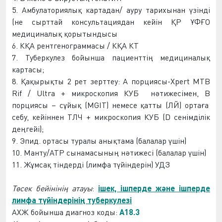
5. Амбулаториялық картадан/ ауру тарихынан үзінді
(не сырттай консультациядан кейін ҚР Ұ
ФҒ
О
медициналық қорытындысы
6.
КҚА
рентгеногра
мма
сы /
КҚА
КТ
7. Туберкулез бойынша
пациентті
ң медициналық
картасы;
8. Қақырықты 2 рет зерттеу: А порциясы-Xpert MTB
Rif / Ultra + микроскопия
КУБ
нәтижесі
мен
,
В
порциясы – сұйық (MGIT) немесе қатты (
ЛЙ
) ортаға
себу, кейін
нен
T
ЛЧ
+ микроскопия
КУБ
(D сенімділік
деңгейі);
9. Эпид
.
ортасы
туралы анықтама (балалар үшін)
10. Манту/АТР сынамасының нәтижесі (балалар үшін)
11. Жұмсақ тіндерді
(лимфа түйіндері
н
)
УДЗ
Төсек
бейін
інің атауы
:
ішек, ішперде және ішперде
лимфа түйіндерінің туберкулезі
АХЖ
бойынша диагноз коды:
A18.3