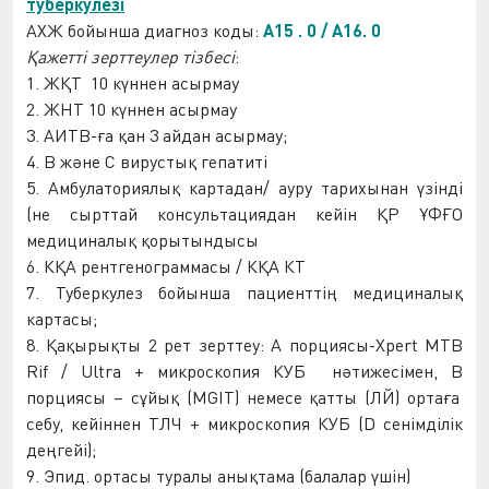
туберкулезі
АХЖ
бойынша диагноз коды:
A15 . 0 / A16. 0
Қажетті зерттеулер тіз
бес
і
:
1.
ЖҚТ
10 күннен ас
ырмау
2.
ЖНТ
10 күннен ас
ырмау
3. АИТВ-ға қан 3 ай
дан асырмау
;
4. В және С вирустық гепатиті
5. Амбулаториялық картадан/ ауру тарихынан үзінді
(не сырттай консультациядан кейін ҚР Ұ
ФҒ
О
медициналық қорытындысы
6.
КҚА
рентгеногра
мма
сы /
КҚА
КТ
7. Туберкулез бойынша
пациентті
ң медициналық
картасы;
8. Қақырықты 2 рет зерттеу: А порциясы-Xpert MTB
Rif / Ultra + микроскопия
КУБ
нәтижесі
мен
,
В
порциясы – сұйық (MGIT) немесе қатты (
ЛЙ
) ортаға
себу, кейін
нен
T
ЛЧ
+ микроскопия
КУБ
(D сенімділік
деңгейі);
9. Эпид
.
ортасы
туралы анықтама (балалар үшін)