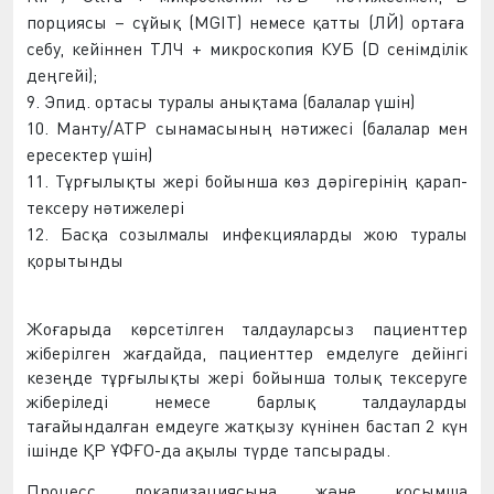
порциясы – сұйық (MGIT) немесе қатты (
ЛЙ
) ортаға
себу, кейін
нен
T
ЛЧ
+ микроскопия
КУБ
(D сенімділік
деңгейі);
9. Эпид
.
ортасы
туралы анықтама (балалар үшін)
10. Манту/АТР сынамасының нәтижесі (балалар мен
ересектер үшін)
11. Тұрғылықты жері бойынша көз дәрігерін
ің қарап-
тексеру нәтижелері
12. Басқа созылмалы инфекцияларды жою туралы
қорытынды
Жоғарыда көрсетілген талдауларсыз пациенттер
жіберілген жағдайда,
пациентт
ер
емделуге
дейінгі
кезеңде тұрғылықты жері бойынша толық тексеруге
жіберіледі немесе барлық талдауларды
тағайындалған
емдеуге жатқызу
күнінен бастап 2 күн
ішінде ҚР Ұ
Ф
ҒО-
д
а ақылы
түр
де тапсырады.
Процес
с
локализациясына және қосымша