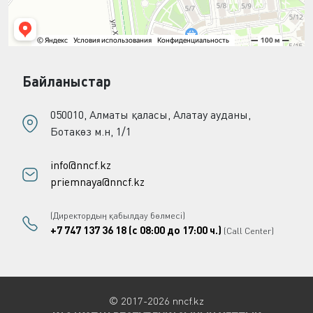
Байланыстар
050010, Алматы қаласы, Алатау ауданы,
Ботакөз м.н, 1/1
info@nncf.kz
priemnaya@nncf.kz
(Директордың қабылдау бөлмесі)
+7 747 137 36 18 (с 08:00 до 17:00 ч.)
(Call Center)
© 2017-2026 nncf.kz