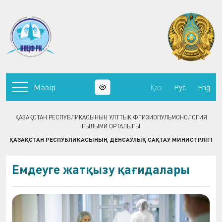
Мәзір
Қаз
Рус
Eng
ҚАЗАҚСТАН РЕСПУБЛИКАСЫНЫҢ ҰЛТТЫҚ ФТИЗИОПУЛЬМОНОЛОГИЯ
ҒЫЛЫМИ ОРТАЛЫҒЫ
ҚАЗАҚСТАН РЕСПУБЛИКАСЫНЫҢ ДЕНСАУЛЫҚ САҚТАУ МИНИСТРЛІГІ
Емдеуге жатқызу қағидалары