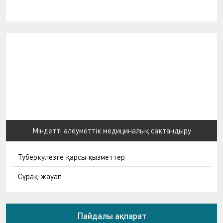
Міндетті әлеуметтік медициналық сақтандыру
Туберкулезге қарсы қызметтер
Сұрақ-жауап
Пайдалы ақпарат