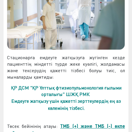
Стационарға емдеуге жатқызуға жүгінген кезде
пациенттің міндетті түрде жеке куәлігі, жолдамасы
және тексерудің қажетті тізбесі болуы тиіс, ол
мыналарды қамтиды:
ҚР ДСМ "ҚР Ұлттық фтизиопульмонология ғылыми
орталығы" ШЖҚ РМК
Емдеуге жатқызу үшін қажетті зерттеулердің ең аз
көлемінің тізбесі.
Төсек бейінінің атауы:
ТМБ (+) және ТМБ (-) өкпе