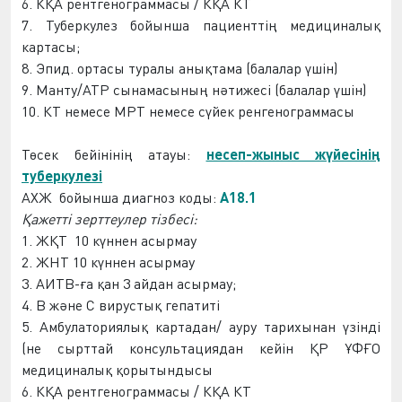
6.
КҚА
рентгеногра
мма
сы /
КҚА
КТ
7. Туберкулез бойынша
пациентті
ң медициналық
картасы;
8. Эпид
.
ортасы
туралы анықтама (балалар үшін)
9
. Манту/АТР сынамасының нәтижесі (балалар үшін)
10. КТ немесе МРТ немесе сүйек ренгенограммасы
Төсек
бейін
інің атауы:
несеп-жыныс жүйесінің
туберкулезі
АХЖ
бойынша диагноз коды:
A18.1
Қажетті зерттеулер тіз
бес
і:
1.
ЖҚТ
10 күннен ас
ырмау
2.
ЖНТ
10 күннен ас
ырмау
3. АИТВ-ға қан 3 ай
дан асырмау
;
4. В және С вирустық гепатиті
5. Амбулаториялық картадан/ ауру тарихынан үзінді
(не сырттай консультациядан кейін ҚР Ұ
ФҒ
О
медициналық қорытындысы
6.
КҚА
рентгеногра
мма
сы /
КҚА
КТ