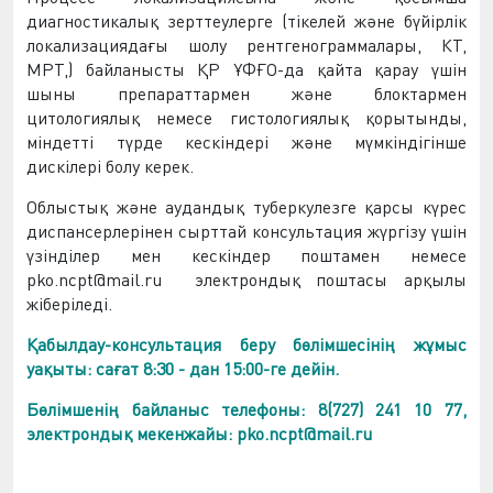
диагностикалық зерттеулерге (тікелей және бүйірлік
локализациядағы шолу рентгенограммалары, КТ,
МРТ,) байланысты
ҚР ҰФҒО-да
қайта қарау үшін
шыны препараттармен және блоктармен
цитологиялық немесе гистологиялық қорытынды
,
міндетті түрде
кескінд
ер
і
және мүмкіндігінше
дискілер
і болу керек.
Облыстық және аудандық туберкулезге қарсы күрес
диспансерлерінен сырттай консультация жүргізу үшін
үзінділер мен кескіндер поштамен немесе
pko.ncpt@mail.ru электрондық поштасы арқылы
жіберіледі.
Қабылдау-консультация беру бөлімшесінің жұмыс
уақыты: сағат 8:30 - дан 15:00-ге дейін.
Бөлімшенің байланыс телефоны: 8(727)
241 10 77,
электрондық мекенжайы: pko.ncpt@mail.ru