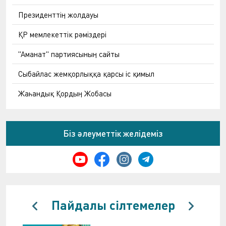
Президенттің жолдауы
ҚР мемлекеттік рәміздері
"Аманат" партиясының сайты
Сыбайлас жемқорлыққа қарсы іс қимыл
Жаһандық Қордың Жобасы
Біз әлеуметтік желідеміз
Пайдалы сілтемелер