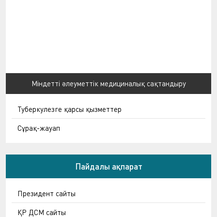
Міндетті әлеуметтік медициналық сақтандыру
Туберкулезге қарсы қызметтер
Сұрақ-жауап
Пайдалы ақпарат
Президент сайты
ҚР ДСМ сайты