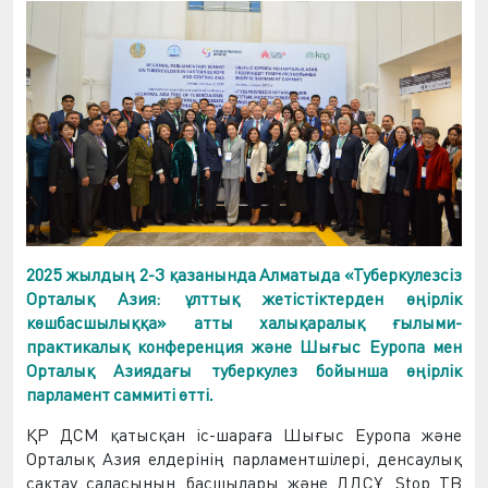
2025 жылды
ң
2-3
қ
азанында
Алматыда
«Туберкулезсіз
Орталы
қ
Азия
:
ұ
лтты
қ
жетістіктерден
өң
ірлік
к
ө
шбасшылы
ққ
а»
атты
халы
қ
аралы
қ
ғ
ылыми
-
практикалы
қ
конференция
ж
ә
не
Шы
ғ
ыс
Еуропа
мен
Орталы
қ
Азияда
ғ
ы
туберкулез
бойынша
өң
ірлік
парламент
саммиті
ө
тті
.
Қ
Р
ДСМ
қ
атыс
қ
ан
іс
-
шара
ғ
а
Шы
ғ
ыс
Еуропа
ж
ә
не
Орталы
қ
Азия
елдеріні
ң
парламентшілері
,
денсаулы
қ
са
қ
тау
саласыны
ң
басшылары
ж
ә
не
ДДС
Ұ
, Stop TB