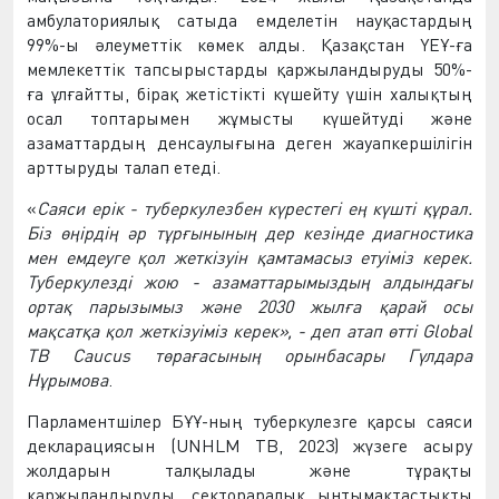
амбулаториялық сатыда емделетін науқастардың
99%-ы әлеуметтік көмек алды. Қазақстан ҮЕҰ-ға
мемлекеттік тапсырыстарды қаржыландыруды 50%-
ға ұлғайтты, бірақ жетістікті күшейту үшін халықтың
осал топтарымен жұмысты күшейтуді және
азаматтардың денсаулығына деген жауапкершілігін
арттыруды талап етеді.
«
Саяси ерік - туберкулезбен күрестегі ең күшті құрал.
Біз өңірдің әр тұрғынының дер кезінде диагностика
мен емдеуге қол жеткізуін қамтамасыз етуіміз керек.
Туберкулезді жою - азаматтарымыздың алдындағы
ортақ парызымыз және 2030 жылға қарай осы
мақсатқа қол жеткізуіміз керек», - деп атап өтті Global
TB Caucus төрағасының орынбасары Гүлдара
Нұрымова
.
Парламентшілер БҰҰ-ның туберкулезге қарсы саяси
декларациясын (UNHLM TB, 2023) жүзеге асыру
жолдарын талқылады және тұрақты
қаржыландыруды, сектораралық ынтымақтастықты