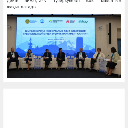
дейін
айма
қ
та
ғ
ы
туберкулезді
жою
ма
қ
сатын
жа
қ
ындатады
.