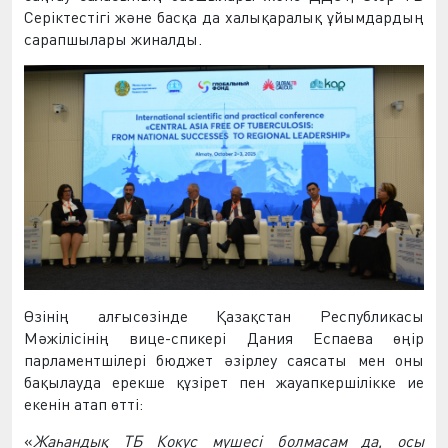
Серіктестігі
ж
ә
не
бас
қ
а
да
халы
қ
аралы
қ
ұ
йымдарды
ң
сарапшылары
жиналды
.
Ө
зіні
ң
ал
ғ
ыс
ө
зінде
Қ
аза
қ
стан
Республикасы
М
ә
жілісіні
ң
вице
-
спикері
Дания
Еспаева
өң
ір
парламентшілері
бюджет
ә
зірлеу
саясаты
мен
оны
ба
қ
ылауда
ерекше
құ
зірет
пен
жауапкершілікке
ие
екенін
атап
ө
тті
:
«
Жа
һ
анды
қ
ТБ
Кокус
м
ү
шесі
болмасам
да
,
осы