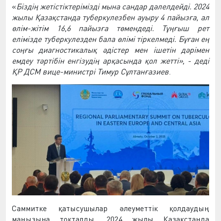
«
Біздің жетістіктерімізді мына сандар дәлелдейді. 2024
жылы Қазақстанда туберкулезбен ауыру 4 пайызға, ал
өлім-жітім 16,6 пайызға төмендеді. Тұңғыш рет
елімізде туберкулезден бала өлімі тіркелмеді. Бұған ең
соңғы диагностикалық әдістер мен ішетін дәрімен
емдеу тәртібін енгізудің арқасында қол жетті», - деді
ҚР ДСМ вице-министрі Тимур Сұлтанғазиев
.
Саммитке қатысушылар әлеуметтік қолдаудың
маңызына тоқталды. 2024 жылы Қазақстанда