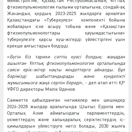
министрлігіне
,
Қ
аза
қ
стан
Республикасыны
ң
Ұ
лтты
қ
фтизиопульмонология
ғ
ылыми
орталы
ғ
ына
,
сондай
-
а
қ
Жа
һ
анды
қ
қ
орды
ң
2023-2025
жылдар
ғ
а
арнал
ғ
ан
Қ
аза
қ
станда
ғ
ы
«Туберкулез»
компоненті
бойына
жобаларын
іске
асыру
тобына
ж
ә
не
«
Қ
аза
қ
стан
фтизиопульмонологтары
қ
ауымдасты
ғ
ына»
туберкулезге
қ
арсы
к
ү
ш
-
жігерді
ү
йлестіргені
ү
шін
ерекше
ал
ғ
ыстарын
білдірді
.
«
Б
ү
гін
біз
тарихи
с
ә
тті
ң
ку
ә
сі
болды
қ
:
жа
ң
адан
ашыл
ғ
ан
Ұ
лтты
қ
фтизиопульмонология
орталы
ғ
ында
саяси
ерік
-
жігер
на
қ
ты
міндеттерге
айналды
.
Б
ұ
л
б
ә
рімізді
шабыттандырады
ж
ә
не
к
ү
нделікті
ж
ұ
мысымыз
ғ
а
жа
ң
а
серпін
береді
»
, -
деп
атап
ө
тті
Қ
Р
Ұ
Ф
Ғ
О
директоры
М
ә
лік
Ә
денов
.
Саммитте
қ
абылдан
ғ
ан
н
ә
тижелер
мен
шешімдер
2026-2028
жылдар
аралы
ғ
ында
Шы
ғ
ыс
Еуропа
мен
Орталы
қ
Азия
айма
ғ
ында
ғ
ы
парламенттерді
ң
,
ү
кіметтерді
ң
ж
ә
не
халы
қ
аралы
қ
серіктестерді
ң
іс
-
қ
имылдарын
ү
йлестіруге
негіз
болады
, 2030
жыл
ғ
а