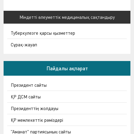
Міндетті әлеуметтік медициналық сақтандыру
Туберкулезге қарсы қызметтер
Сұрақ-жауап
Пайдалы ақпарат
Президент сайты
ҚР ДСМ сайты
Президенттің жолдауы
ҚР мемлекеттік рәміздері
"Аманат" партиясының сайты