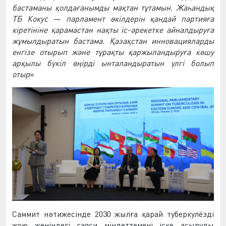
бастаманы
қ
олда
ғ
анымды
ма
қ
тан
т
ұ
тамын
.
Жа
һ
анды
қ
ТБ
Кокус
—
парламент
ө
кілдерін
қ
андай
партия
ғ
а
кіретініне
қ
арамастан
на
қ
ты
іс
-
ә
рекетке
айналдыру
ғ
а
ж
ұ
мылдыратын
бастама
.
Қ
аза
қ
стан
инновацияларды
енгізе
отырып
ж
ә
не
т
ұ
ра
қ
ты
қ
аржыландыру
ғ
а
к
ө
шу
ар
қ
ылы
б
ү
кіл
өң
ірді
ынталандыратын
ү
лгі
болып
отыр
»
Саммит нәтижесінде 2030 жылға қарай туберкулёзді
жою жөніндегі саяси міндеттемені іске асыруды