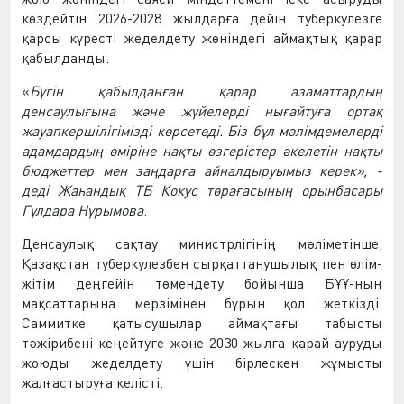
көздейтін 2026-2028 жылдарға дейін туберкулезге
қарсы күресті жеделдету жөніндегі аймақтық қарар
қабылданды.
«
Бүгін қабылданған қарар азаматтардың
денсаулығына және жүйелерді нығайтуға ортақ
жауапкершілігімізді көрсетеді. Біз бұл мәлімдемелерді
адамдардың өміріне нақты өзгерістер әкелетін нақты
бюджеттер мен заңдарға айналдыруымыз керек», -
деді Жаһандық ТБ Кокус төрағасының орынбасары
Гүлдара Нұрымова
.
Денсаулық сақтау министрлігінің мәліметінше,
Қазақстан туберкулезбен сырқаттанушылық пен өлім-
жітім деңгейін төмендету бойынша БҰҰ-ның
мақсаттарына мерзімінен бұрын қол жеткізді.
Саммитке қатысушылар аймақтағы табысты
тәжірибені кеңейтуге және 2030 жылға қарай ауруды
жоюды жеделдету үшін бірлескен жұмысты
жалғастыруға келісті.