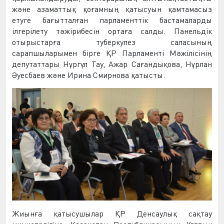
және азаматтық қоғамның қатысуын қамтамасыз
етуге бағытталған парламенттік бастамаларды
ілгерілету тәжірибесін ортаға салды.
Панельдік
отырыстарға туберкулез саласының
сарапшыларымен бірге ҚР Парламенті Мәжілісінің
депутаттары Нұргүл Тау, Ажар Сағандықова, Нұрлан
Әуесбаев және Ирина Смирнова қатысты
.
Жиын
ғ
а
қ
атысушылар
Қ
Р
Денсаулы
қ
са
қ
тау