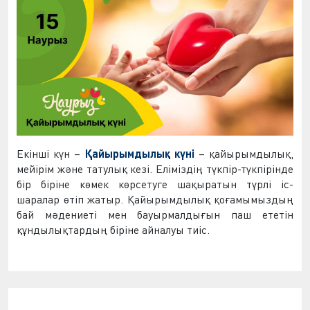
Екінші күн –
Қайырымдылық күні
– қайырымдылық,
мейірім және татулық кезі. Еліміздің түкпір-түкпірінде
бір біріне көмек көрсетуге шақыратын түрлі іс-
шаралар өтіп жатыр. Қайырымдылық қоғамымыздың
бай мәдениеті мен бауырмалдығын паш ететін
құндылықтардың біріне айналуы тиіс.