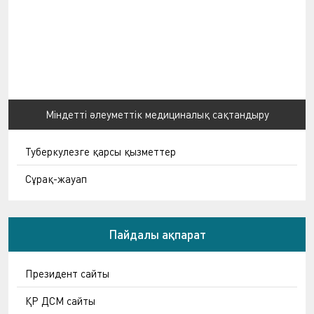
Міндетті әлеуметтік медициналық сақтандыру
Туберкулезге қарсы қызметтер
Сұрақ-жауап
Пайдалы ақпарат
Президент сайты
ҚР ДСМ сайты