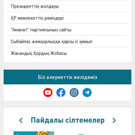
Президенттің жолдауы
ҚР мемлекеттік рәміздері
"Аманат" партиясының сайты
Сыбайлас жемқорлыққа қарсы іс қимыл
Жаһандық Қордың Жобасы
Біз әлеуметтік желідеміз
Пайдалы сілтемелер