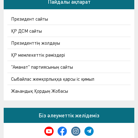
Пайдалы ақпарат
Президент сайты
ҚР ДСМ сайты
Президенттің жолдауы
ҚР мемлекеттік рәміздері
"Аманат" партиясының сайты
Сыбайлас жемқорлыққа қарсы іс қимыл
Жаһандық Қордың Жобасы
Біз әлеуметтік желідеміз