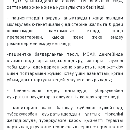
- ДДҰ ұсынымдарына сәйкес ТБ бойынша НҚА,
хаттамалар және жаңа нұсқаулықтар бекітілді;
- пациенттердің ауруды анықтаудың жаңа жылдам
молекулалық-генетикалық әдістеріне жалпыға бірдей
қолжетімділігі қамтамасыз етілді, жаңа
препараттармен, қысқа және жеке емдеу
режимдерімен емдеу енгізілді;
-пациентке бағдарланған тәсіл, МСАК деңгейінде
қызметтерді орталықсыздандыру, жоғары тәуекел
тобындағы адамдармен және халықтың қол жеткізу
қиын топтарымен жұмыс істеу үшін азаматтық қоғам
ұйымдарын тартуды кеңейту жүзеге асырылады;
- бейне-ілеспе емдеу енгізілуде, туберкулезбен
ауыратын науқастарға әлеуметтік қолдау көрсетіледі,
- мониторинг және бағалау жүйелері күшейтілді,
туберкулезбен ауыратындардың ұлттық тіркелімі
жетілдірілуде, туберкулезге қарсы қызметті тұрақты
қаржыландыру және техникалық серіктестермен және