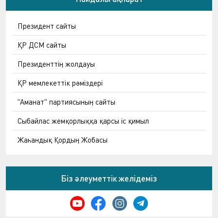
Президент сайты
ҚР ДСМ сайты
Президенттің жолдауы
ҚР мемлекеттік рәміздері
"Аманат" партиясының сайты
Сыбайлас жемқорлыққа қарсы іс қимыл
Жаһандық Қордың Жобасы
Біз әлеуметтік желідеміз