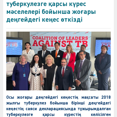
туберкулезге қарсы күрес
мәселелері бойынша жоғары
деңгейдегі кеңес өткізді
Осы жоғары деңгейдегі кеңестің мақсаты 2018
жылғы туберкулез бойынша бірінші деңгейдегі
кеңестің саяси декларациясында тұжырымдалған
туберкулезге қарсы күрестің келісілген