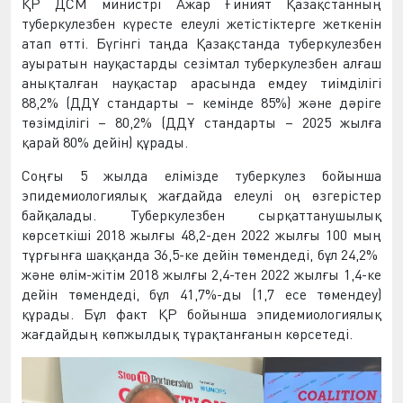
ҚР ДСМ министрі Ажар Ғиният Қазақстанның
туберкулезбен күресте елеулі жетістіктерге жеткенін
атап өтті. Бүгінгі таңда Қазақстанда туберкулезбен
ауыратын науқастарды сезімтал туберкулезбен алғаш
анықталған науқастар арасында емдеу тиімділігі
88,2% (ДДҰ стандарты – кемінде 85%) және дәріге
төзімділігі – 80,2% (ДДҰ стандарты – 2025 жылға
қарай 80% дейін) құрады.
Соңғы 5 жылда елімізде туберкулез бойынша
эпидемиологиялық жағдайда елеулі оң өзгерістер
байқалады. Туберкулезбен сырқаттанушылық
көрсеткіші 2018 жылғы 48,2-ден 2022 жылғы 100 мың
тұрғынға шаққанда 36,5-ке дейін төмендеді, бұл 24,2%
және өлім-жітім 2018 жылғы 2,4-тен 2022 жылғы 1,4-ке
дейін төмендеді, бұл 41,7%-ды (1,7 есе төмендеу)
құрады. Бұл факт ҚР бойынша эпидемиологиялық
жағдайдың көпжылдық тұрақтанғанын көрсетеді.