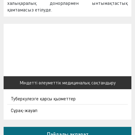
халықаралық донорлармен ынтымақтастық
қамтамасыз етілуде.
Міндетті әлеуметтік медициналық сақтандыру
Туберкулезге қарсы қызметтер
Сұрақ-жауап
Пайдалы ақпарат