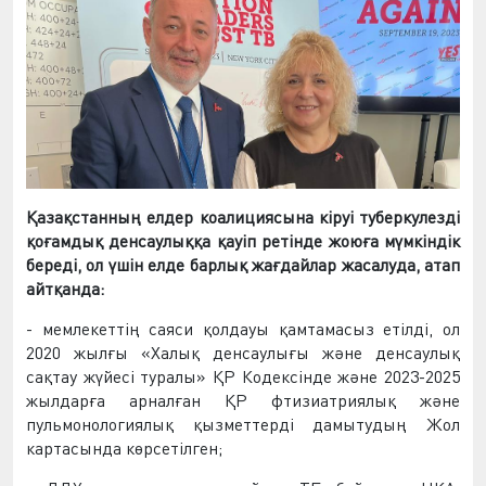
Қазақстанның елдер коалициясына кіруі туберкулезді
қоғамдық денсаулыққа қауіп ретінде жоюға мүмкіндік
береді, ол үшін елде барлық жағдайлар жасалуда, атап
айтқанда:
- мемлекеттің саяси қолдауы қамтамасыз етілді, ол
2020 жылғы «Халық денсаулығы және денсаулық
сақтау жүйесі туралы» ҚР Кодексінде және 2023-2025
жылдарға арналған ҚР фтизиатриялық және
пульмонологиялық қызметтерді дамытудың Жол
картасында көрсетілген;