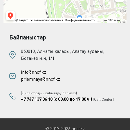
Байланыстар
050010, Алматы қаласы, Алатау ауданы,
Ботакөз м.н, 1/1
info@nncf.kz
priemnaya@nncf.kz
(Директордың қабылдау бөлмесі)
+7 747 137 36 18 (с 08:00 до 17:00 ч.)
(Call Center)
© 2017-2026 nncf.kz