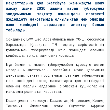
мақсаттарына қол жеткізуге жан-жақты шолу
жасау және 2030 жылға қарай туберкулез
эпидемиясын тоқтату жолындағы прогресті
жеделдету мақсатында олқылықтар мен оларды
жою жөніндегі шараларды анықтау болып
табылады.
Сондай-ақ БҰҰ Бас Ассамблеясының 78-ші сессиясы
барысында Қазақстан ТВ тоқтату серіктестігінің
қолдауымен туберкулезді жою жөніндегі әлемдік
көшбасшылар коалициясына қосылды.
Бұл біздің еліміздің туберкулезбен күресуге деген
жоғары міндеттемесін растайды және қоғамдық
денсаулық сақтау проблемасы ретінде туберкулезді
жою жөніндегі ортақ мақсаттарға қол жеткізудегі
әлемнің барлық елдерінің бірлескен күш-жігерінің
маңызды рөлін атап көрсетеді.
Коалицияны іске қосуға Қазақстан, Индонезия, Кения,
Танзания, Филиппин және Оңтүстік Африка